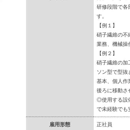
研修段階で各
す。
【例１】
硝子繊維の不
業務、機械操
【例２】
硝子繊維の加
ソン型で型抜
基本、個人作
後ろに移動さ
◎使用する設
で未経験でも
雇用形態
正社員