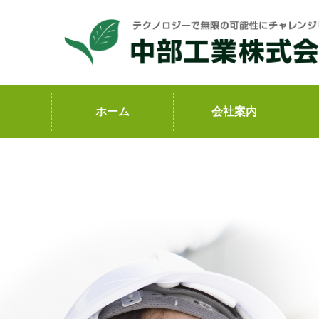
コ
ン
テ
ン
ツ
ホーム
会社案内
へ
ス
キ
ッ
プ