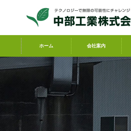
コ
ン
テ
ン
ツ
ホーム
会社案内
へ
ス
キ
ッ
プ