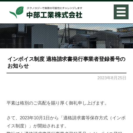
コ
ン
テ
ン
ツ
へ
ス
インボイス制度 適格請求書発行事業者登録番号の
キ
お知らせ
ッ
プ
2023年8月25日
平素は格別のご高配を賜り厚く御礼申し上げます。
さて、2023年10月1日から「適格請求書等保存方式（インボ
イス制度）」が開始されます。