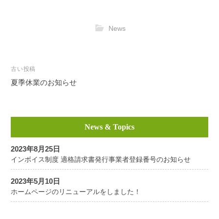
News
投
古い投稿
稿
夏季休業のお知らせ
ナ
ビ
ゲ
News & Topics
ー
シ
2023年8月25日
ョ
インボイス制度 適格請求書発行事業者登録番号のお知らせ
ン
2023年5月10日
ホームページのリニューアルをしました！